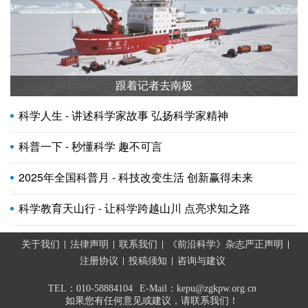
跟着记者去南极
科学人生 - 讲述科学家故事 弘扬科学家精神
科普一下 - 秒懂科学 趣不可言
2025年全国科普月 - 科技改变生活 创新赢得未来
科学教育天山行 - 让科学跨越山川 点亮求知之路
关于我们
法律声明
联系我们
《前沿科学》杂志严正声明
注册协议
投稿须知
咨询与建议
TEL：010-58884104
E-Mail：kepu@zgkpw.org.cn
如果您有任何意见或建议，请联系我们！