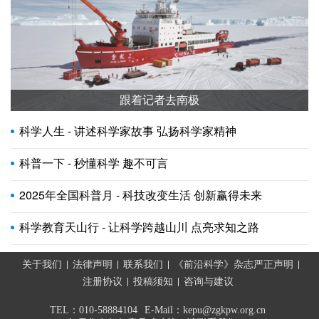
跟着记者去南极
科学人生 - 讲述科学家故事 弘扬科学家精神
科普一下 - 秒懂科学 趣不可言
2025年全国科普月 - 科技改变生活 创新赢得未来
科学教育天山行 - 让科学跨越山川 点亮求知之路
关于我们
法律声明
联系我们
《前沿科学》杂志严正声明
注册协议
投稿须知
咨询与建议
TEL：010-58884104
E-Mail：kepu@zgkpw.org.cn