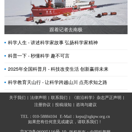
跟着记者去南极
科学人生 - 讲述科学家故事 弘扬科学家精神
科普一下 - 秒懂科学 趣不可言
2025年全国科普月 - 科技改变生活 创新赢得未来
科学教育天山行 - 让科学跨越山川 点亮求知之路
关于我们
法律声明
联系我们
《前沿科学》杂志严正声明
注册协议
投稿须知
咨询与建议
TEL：010-58884104
E-Mail：kepu@zgkpw.org.cn
如果您有任何意见或建议，请联系我们！
京ICP备06005116号-19