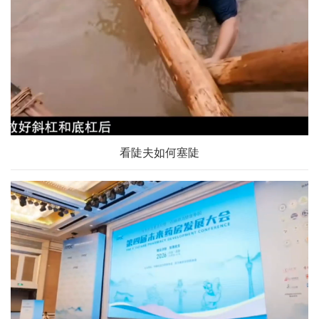
看陡夫如何塞陡