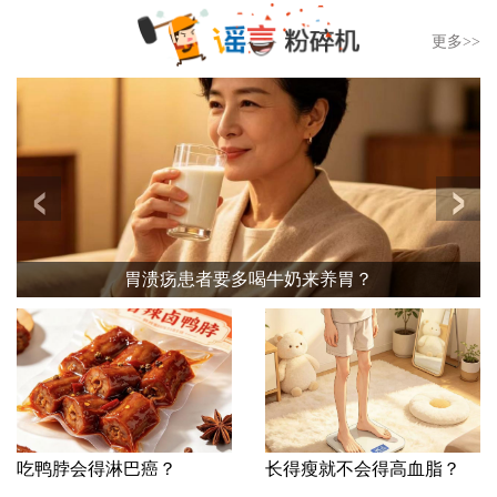
更多>>
‹
›
胃溃疡患者要多喝牛奶来养胃？
吃鸭脖会得淋巴癌？
长得瘦就不会得高血脂？