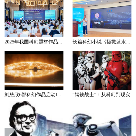
2025年我国科幻题材作品总量近230万部，年新增约19万部
长篇科幻小说《拯救蓝水星》在京首发
刘慈欣6部科幻作品启动IP开发
“钢铁战士”：从科幻到现实
‹
›