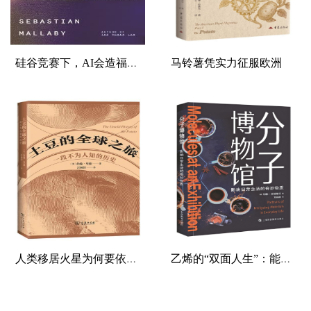
硅谷竞赛下，AI会造福还是毁灭人类
马铃薯凭实力征服欧洲
人类移居火星为何要依靠马铃薯
乙烯的“双面人生”：能制造塑料，也...