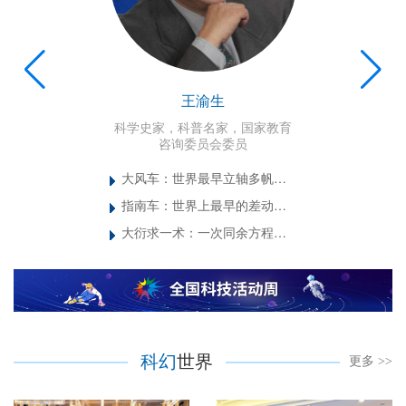
王渝生
科学史家，科普名家，国家教育
咨询委员会委员
大
风车：世界最早立轴多帆风力机械
指
南车：世界上最早的差动齿轮机械装置
大
衍求一术：一次同余方程组解法
科幻
世界
更多 >>