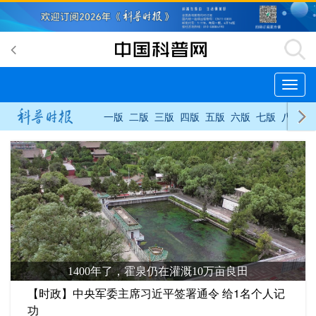
切
换
导
一版
二版
三版
四版
五版
六版
七版
八版
航
鳄鱼：活成“活化石”可不是为了当宠物
【时政】中央军委主席习近平签署通令 给1名个人记
功