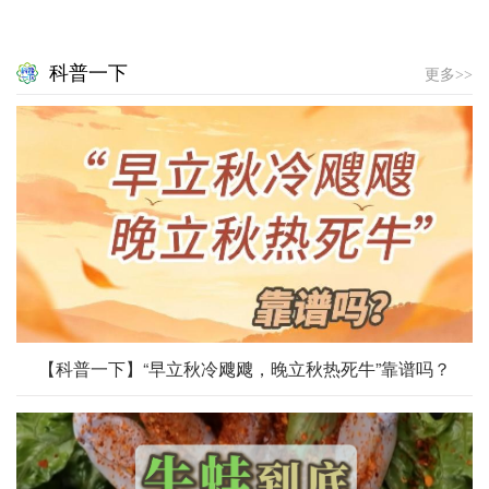
科普一下
更多>>
【科普一下】“早立秋冷飕飕，晚立秋热死牛”靠谱吗？