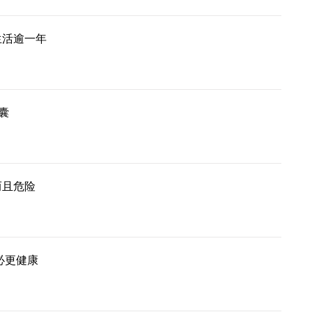
生活逾一年
囊
而且危险
必更健康