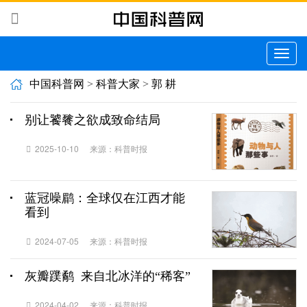
切
换
导
中国科普网
>
科普大家
>
郭 耕
航
别让饕餮之欲成致命结局
2025-10-10
来源：科普时报
蓝冠噪鹛：全球仅在江西才能
看到
2024-07-05
来源：科普时报
灰瓣蹼鹬 来自北冰洋的“稀客”
2024-04-02
来源：科普时报